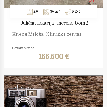
2
2.0
36 m
PR/4
Odlična lokacija, mereno 55m2
Kneza Miloša, Klinički centar
Savski venac
155.500 €