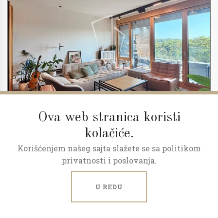
Ova web stranica koristi
kolačiće.
Korišćenjem našeg sajta slažete se sa politikom
2
3.0
86 m
5/23
privatnosti i poslovanja.
Skyline, kompletno opremljen
U REDU
Kneza Miloša, Centar