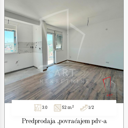
2
3.0
52 m
1/2
Predprodaja ,povraćajem pdv-a