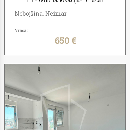
PP- odlična lokacija- Vračar
Nebojšina, Neimar
Vračar
650 €