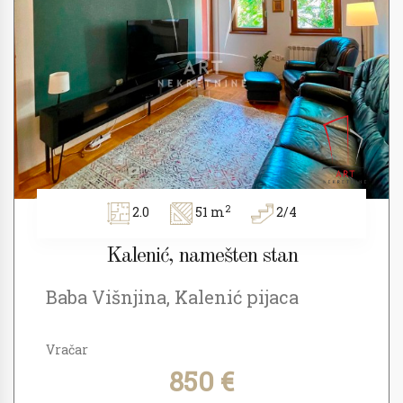
2
2.0
51 m
2/4
Kalenić, namešten stan
Baba Višnjina, Kalenić pijaca
Vračar
850 €