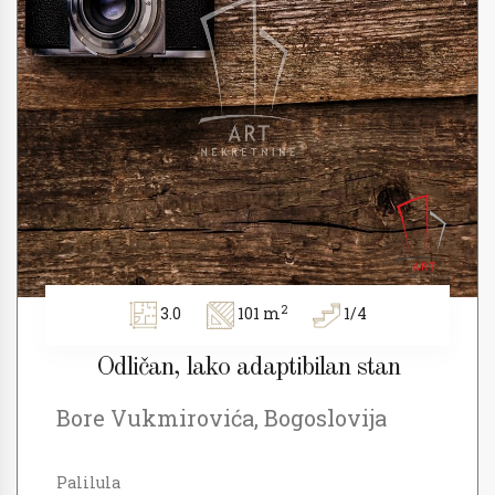
2
3.0
101 m
1/4
Odličan, lako adaptibilan stan
Bore Vukmirovića, Bogoslovija
Palilula