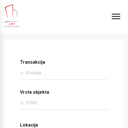
Transakcija
Prodaja
Vrsta objekta
STAN
Lokacija