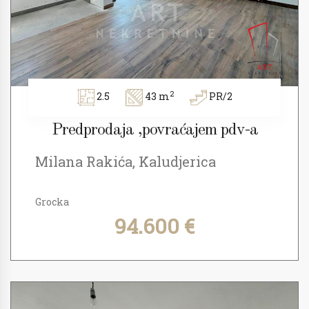
2
2.5
43 m
PR/2
Predprodaja ,povraćajem pdv-a
Milana Rakića, Kaludjerica
Grocka
94.600 €