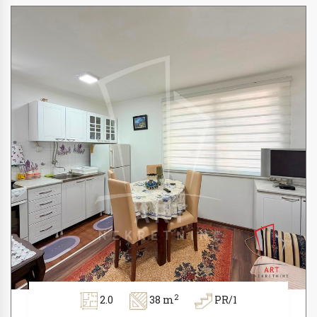
2
2.0
38 m
PR/1