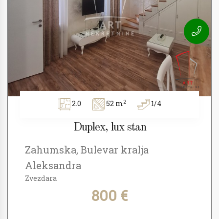
2
2.0
52 m
1/4
Duplex, lux stan
Zahumska, Bulevar kralja
Aleksandra
Zvezdara
800 €