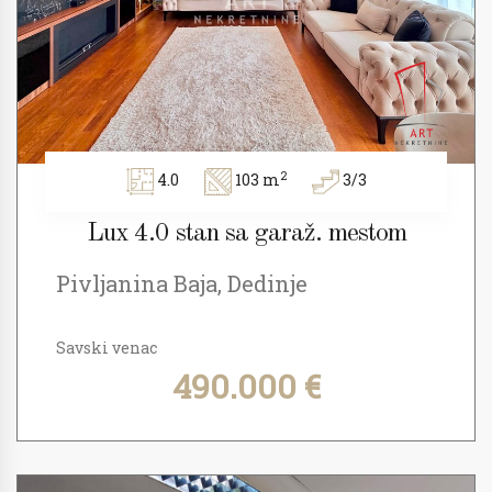
2
4.0
103 m
3/3
Lux 4.0 stan sa garaž. mestom
Pivljanina Baja, Dedinje
Savski venac
490.000 €