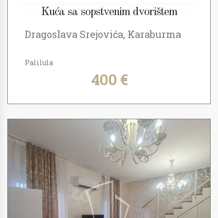
Kuća sa sopstvenim dvorištem
Dragoslava Srejovića, Karaburma
Palilula
400 €