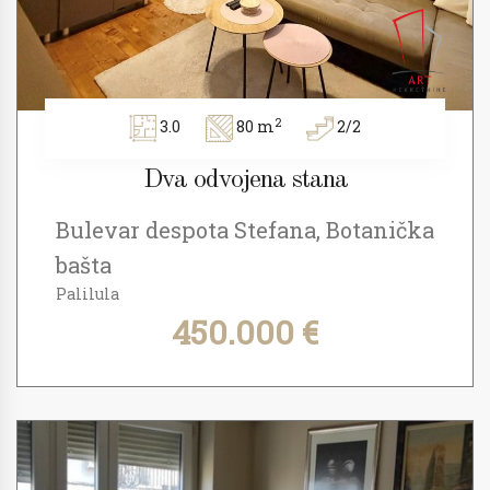
2
3.0
80 m
2/2
Dva odvojena stana
Bulevar despota Stefana, Botanička
bašta
Palilula
450.000 €