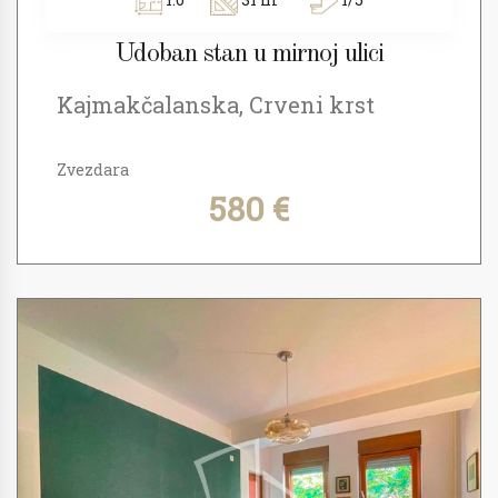
Udoban stan u mirnoj ulici
Kajmakčalanska, Crveni krst
Zvezdara
580 €