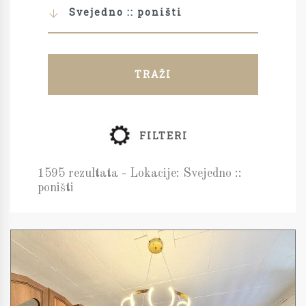
Svejedno :: poništi
TRAŽI
FILTERI
1595 rezultata - Lokacije: Svejedno ::
poništi