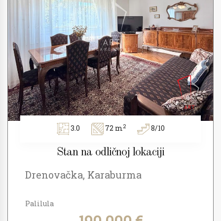
2
3.0
72 m
8/10
Stan na odličnoj lokaciji
Drenovačka, Karaburma
Palilula
190.000 €