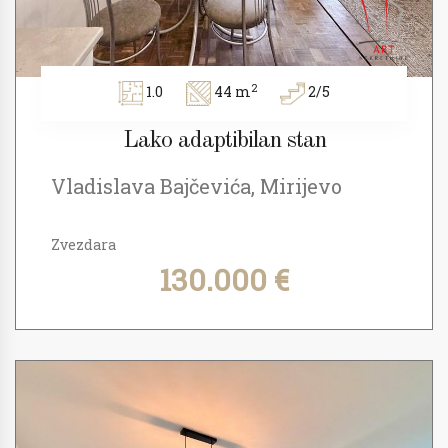
2
1.0
44 m
2/5
Lako adaptibilan stan
Vladislava Bajčevića, Mirijevo
Zvezdara
130.000 €