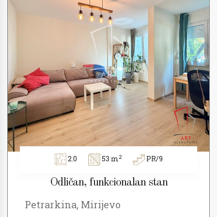
2
2.0
53 m
PR/9
Odličan, funkcionalan stan
Petrarkina, Mirijevo