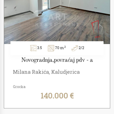
2
3.5
70 m
2/2
Novogradnja,povraćaj pdv - a
Milana Rakića, Kaludjerica
Grocka
140.000 €