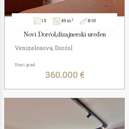
2
1.5
49 m
8/10
Novi Dorćol,dizajnerski uređen
Venizelosova, Dorćol
Stari grad
360.000 €