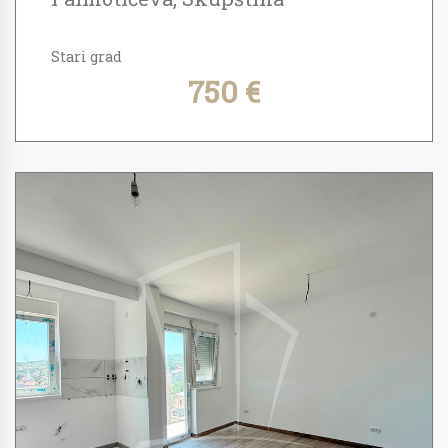
Stari grad
750 €