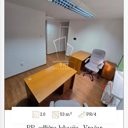
2
2.0
53 m
PR/4