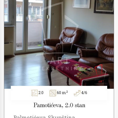
2
2.0
60 m
4/6
Pamotićeva, 2.0 stan
Palmotićeva, Skupština