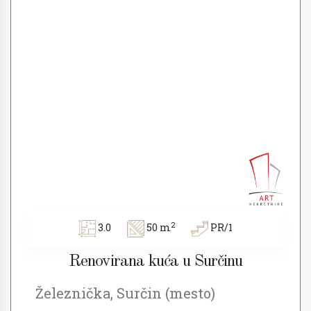
2
3.0
50 m
PR/1
Renovirana kuća u Surčinu
Železnička, Surčin (mesto)