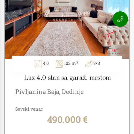
2
4.0
103 m
3/3
Lux 4.0 stan sa garaž. mestom
Pivljanina Baja, Dedinje
Savski venac
490.000 €