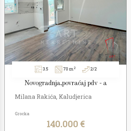
2
3.5
70 m
2/2
Novogradnja,povraćaj pdv - a
Milana Rakića, Kaludjerica
Grocka
140.000 €