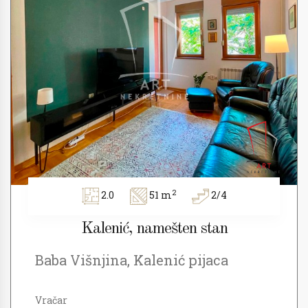
2
2.0
51 m
2/4
Kalenić, namešten stan
Baba Višnjina, Kalenić pijaca
Vračar