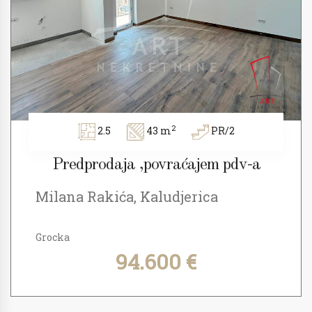
2
2.5
43 m
PR/2
Predprodaja ,povraćajem pdv-a
Milana Rakića, Kaludjerica
Grocka
94.600 €