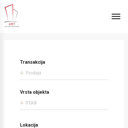
Transakcija
Prodaja
Vrsta objekta
STAN
Lokacija