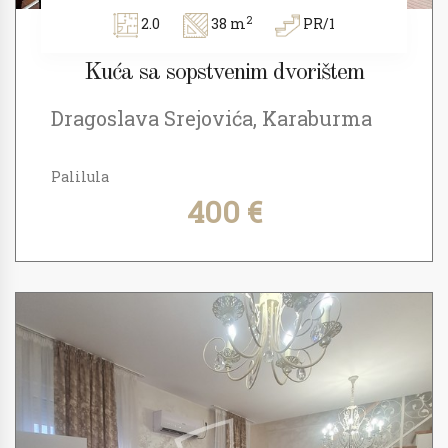
2
2.0
38 m
PR/1
Kuća sa sopstvenim dvorištem
Dragoslava Srejovića, Karaburma
Palilula
400 €