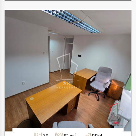
2
2.0
53 m
PR/4