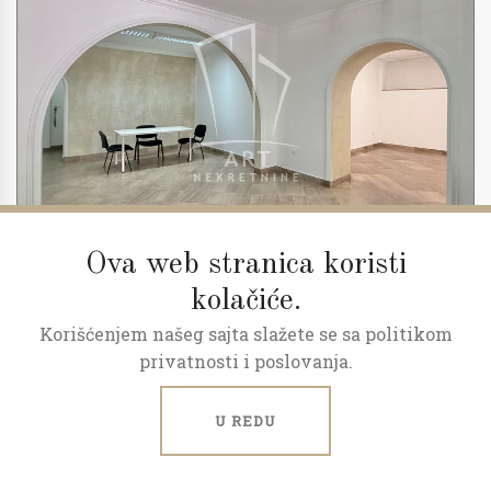
Ova web stranica koristi
kolačiće.
Korišćenjem našeg sajta slažete se sa politikom
2
2.0
36 m
PR/4
privatnosti i poslovanja.
Odlična lokacija, mereno 55m2
U REDU
Kneza Miloša, Klinički centar