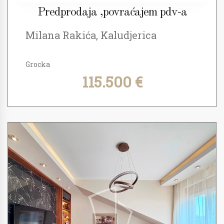
Predprodaja ,povraćajem pdv-a
Milana Rakića, Kaludjerica
Grocka
115.500 €