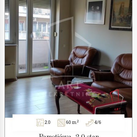
2
2.0
60 m
4/6