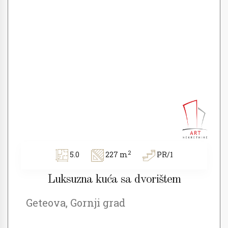
2
5.0
227 m
PR/1
Luksuzna kuća sa dvorištem
Geteova, Gornji grad