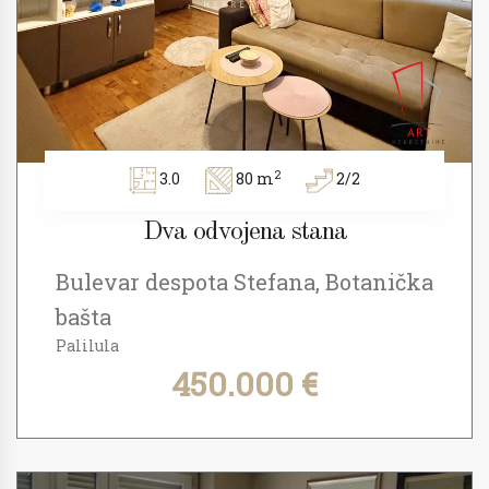
2
3.0
80 m
2/2
Dva odvojena stana
Bulevar despota Stefana, Botanička
bašta
Palilula
450.000 €