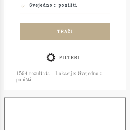
Svejedno :: poništi
TRAŽI
FILTERI
1594 rezultata - Lokacije: Svejedno ::
poništi