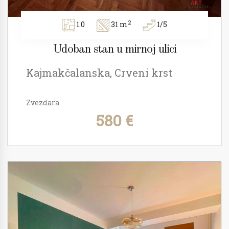
2
1.0
31 m
1/5
Udoban stan u mirnoj ulici
Kajmakčalanska, Crveni krst
Zvezdara
580 €