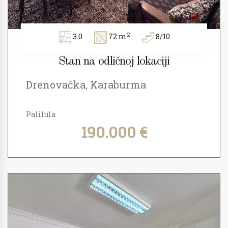
2
3.0
72 m
8/10
Stan na odličnoj lokaciji
Drenovačka, Karaburma
Palilula
190.000 €