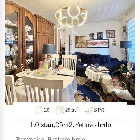
2
1.0
25 m
NP/1
1.0 stan,25m2,Petlovo brdo
Rasinska, Petlovo brdo