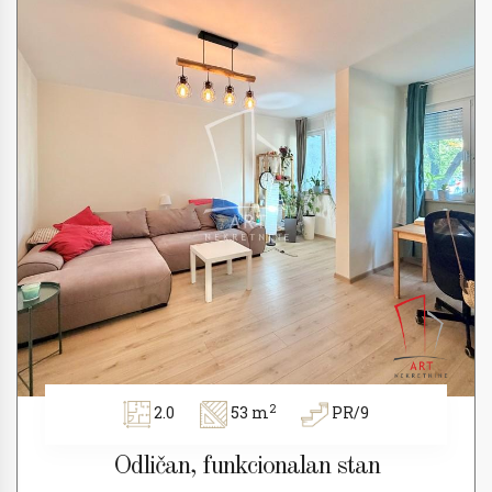
2
2.0
53 m
PR/9
Odličan, funkcionalan stan