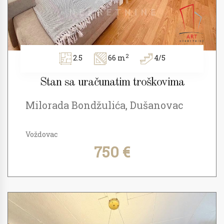
2
2.5
66 m
4/5
Stan sa uračunatim troškovima
Milorada Bondžulića, Dušanovac
Voždovac
750 €