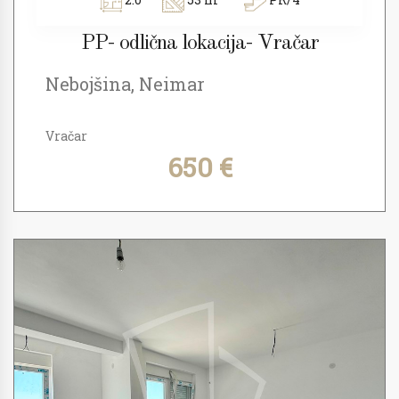
PP- odlična lokacija- Vračar
Nebojšina, Neimar
Vračar
650 €