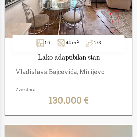
2
1.0
44 m
2/5
Lako adaptibilan stan
Vladislava Bajčevića, Mirijevo
Zvezdara
130.000 €