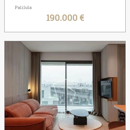
Palilula
190.000 €