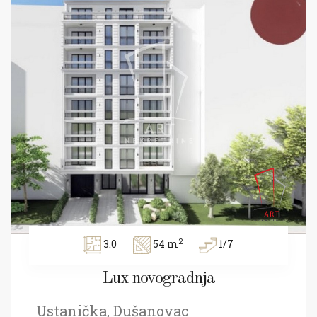
2
3.0
54 m
1/7
Lux novogradnja
Ustanička, Dušanovac