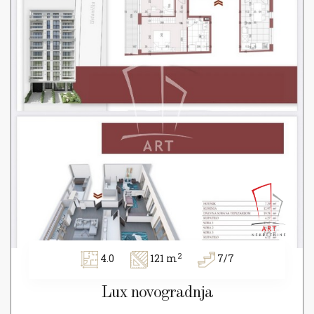
2
4.0
121 m
7/7
Lux novogradnja