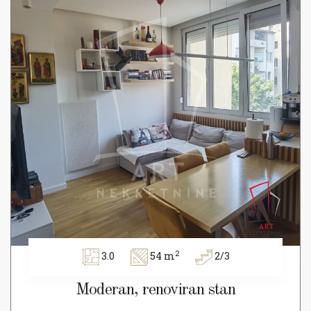
2
3.0
54 m
2/3
Moderan, renoviran stan