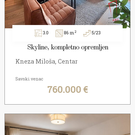
2
3.0
86 m
5/23
Skyline, kompletno opremljen
Kneza Miloša, Centar
Savski venac
760.000 €