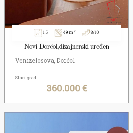
2
1.5
49 m
8/10
Novi Dorćol,dizajnerski uređen
Venizelosova, Dorćol
Stari grad
360.000 €