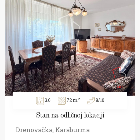
2
3.0
72 m
8/10
Stan na odličnoj lokaciji
Drenovačka, Karaburma