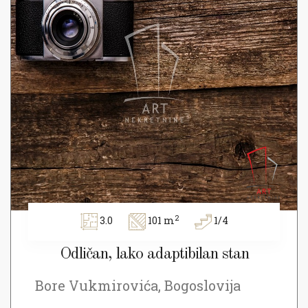
2
3.0
101 m
1/4
Odličan, lako adaptibilan stan
Bore Vukmirovića, Bogoslovija