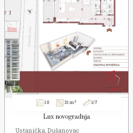
2
1.0
31 m
1/7
Lux novogradnja
Ustanička, Dušanovac