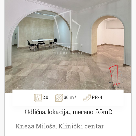
2
2.0
36 m
PR/4
Odlična lokacija, mereno 55m2
Kneza Miloša, Klinički centar