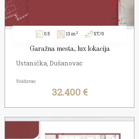
2
0.5
13 m
ST/0
Garažna mesta, lux lokacija
Ustanička, Dušanovac
Voždovac
32.400 €