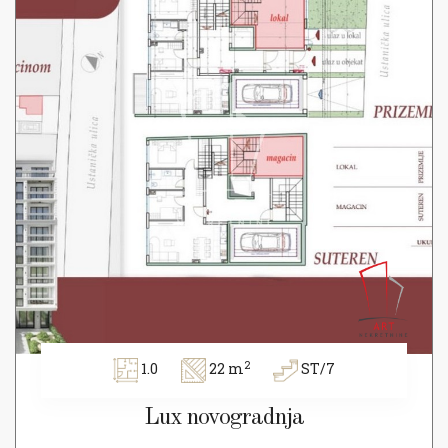
2
1.0
22 m
ST/7
Lux novogradnja