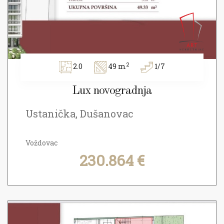
2
2.0
49 m
1/7
Lux novogradnja
Ustanička, Dušanovac
Voždovac
230.864 €