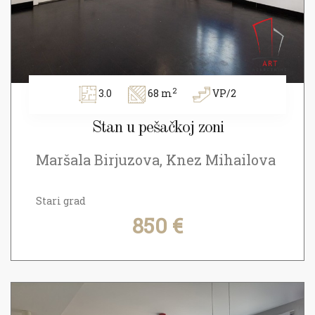
2
3.0
68 m
VP/2
Stan u pešačkoj zoni
Maršala Birjuzova, Knez Mihailova
Stari grad
850 €