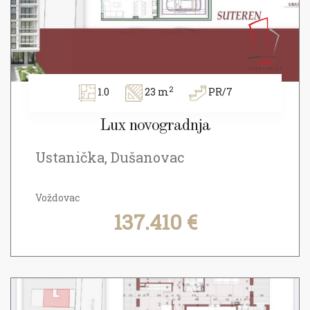
2
1.0
23 m
PR/7
Lux novogradnja
Ustanička, Dušanovac
Voždovac
137.410 €