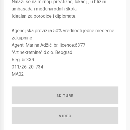
Nalazi se na mirnoj i prestižnoj lokaciji, u blizini
ambasada i međunarodnih škola.
Idealan za porodice i diplomate.
Agencijska provizija 50% vrednosti jedne mesečne
zakupnine
Agent: Marina Adžić, br. licence:6377
"Art nekretnine" d.o.o. Beograd
Reg. br.339
011/26-20-734
MA02
3D TURE
VIDEO