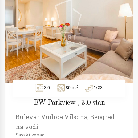
2
3.0
80 m
1/23
BW Parkview , 3.0 stan
Bulevar Vudroa Vilsona, Beograd
na vodi
Savski venac