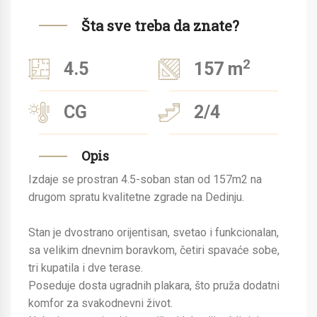
Šta sve treba da znate?
2
4.5
157 m
CG
2/4
Opis
Izdaje se prostran 4.5-soban stan od 157m2 na
drugom spratu kvalitetne zgrade na Dedinju.
Stan je dvostrano orijentisan, svetao i funkcionalan,
sa velikim dnevnim boravkom, četiri spavaće sobe,
tri kupatila i dve terase.
Poseduje dosta ugradnih plakara, što pruža dodatni
komfor za svakodnevni život.