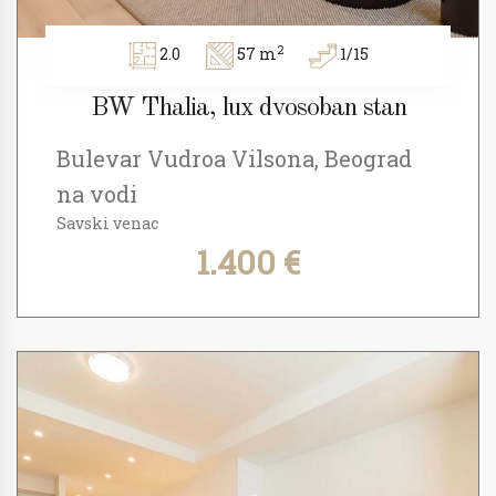
2
2.0
57 m
1/15
BW Thalia, lux dvosoban stan
Bulevar Vudroa Vilsona, Beograd
na vodi
Savski venac
1.400 €