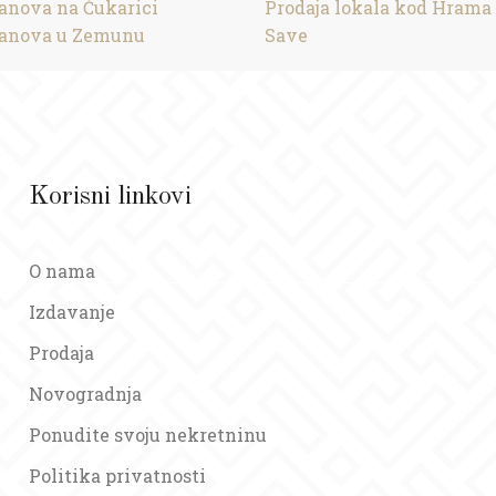
tanova na Čukarici
Prodaja lokala kod Hrama
tanova u Zemunu
Save
Korisni linkovi
O nama
Izdavanje
Prodaja
Novogradnja
Ponudite svoju nekretninu
Politika privatnosti