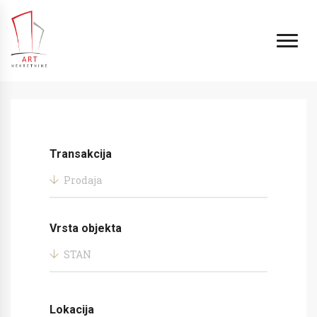
Transakcija
Prodaja
Vrsta objekta
STAN
Lokacija