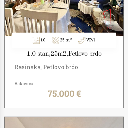
2
1.0
25 m
VP/1
1.0 stan,25m2,Petlovo brdo
Rasinska, Petlovo brdo
Rakovica
75.000 €