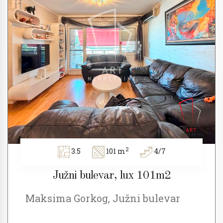
2
3.5
101 m
4/7
Južni bulevar, lux 101m2
Maksima Gorkog, Južni bulevar