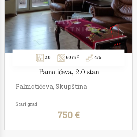
2
2.0
60 m
4/6
Pamotićeva, 2.0 stan
Palmotićeva, Skupština
Stari grad
750 €