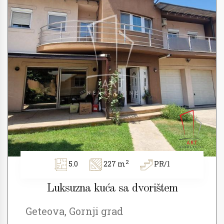
2
5.0
227 m
PR/1
Luksuzna kuća sa dvorištem
Geteova, Gornji grad