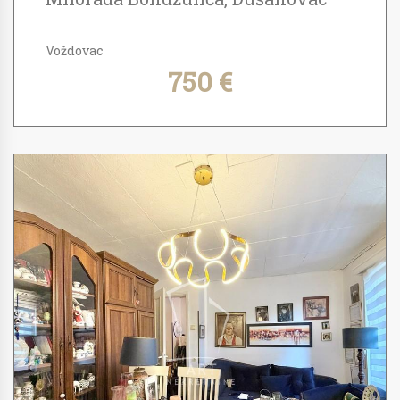
Voždovac
750 €