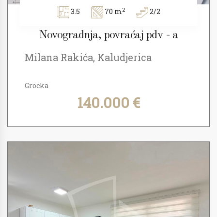
2
3.5
70 m
2/2
Novogradnja, povraćaj pdv - a
Milana Rakića, Kaludjerica
Grocka
140.000 €