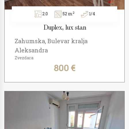
2
2.0
52 m
1/4
Duplex, lux stan
Zahumska, Bulevar kralja
Aleksandra
Zvezdara
800 €