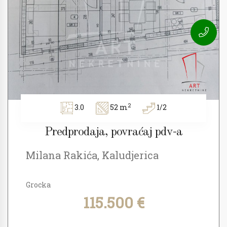
2
3.0
52 m
1/2
Predprodaja, povraćaj pdv-a
Milana Rakića, Kaludjerica
Grocka
115.500 €