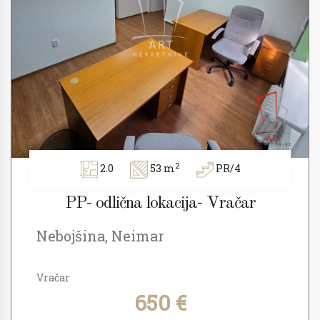
2
2.0
53 m
PR/4
PP- odlična lokacija- Vračar
Nebojšina, Neimar
Vračar
650 €