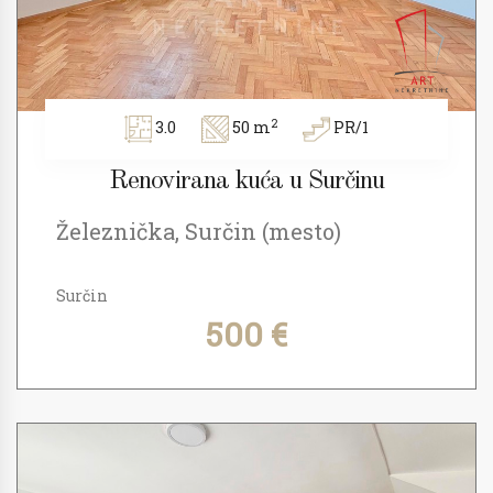
2
3.0
50 m
PR/1
Renovirana kuća u Surčinu
Železnička, Surčin (mesto)
Surčin
500 €