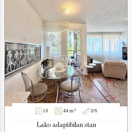
2
1.0
44 m
2/5
Lako adaptibilan stan