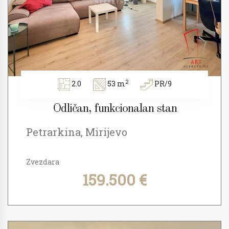
2
2.0
53 m
PR/9
Odličan, funkcionalan stan
Petrarkina, Mirijevo
Zvezdara
159.500 €