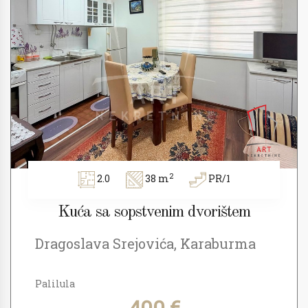
2
2.0
38 m
PR/1
Kuća sa sopstvenim dvorištem
Dragoslava Srejovića, Karaburma
Palilula
400 €