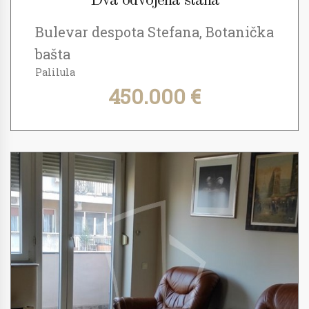
Dva odvojena stana
Bulevar despota Stefana, Botanička
bašta
Palilula
450.000 €