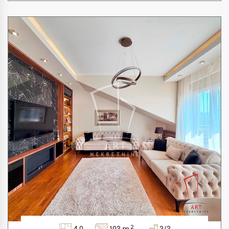
2
4.0
103 m
3/3