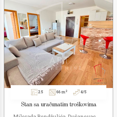
2
2.5
66 m
4/5
Stan sa uračunatim troškovima
Milorada Bondžulića, Dušanovac