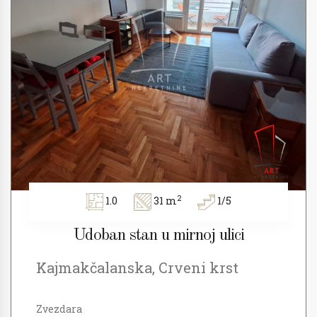
2
1.0
31 m
1/5
Udoban stan u mirnoj ulici
Kajmakčalanska, Crveni krst
Zvezdara