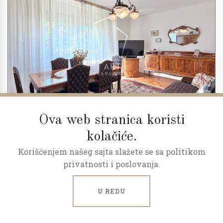
Ova web stranica koristi
kolačiće.
Korišćenjem našeg sajta slažete se sa politikom
2
3.0
72 m
8/10
privatnosti i poslovanja.
Stan na odličnoj lokaciji
U REDU
Drenovačka, Karaburma