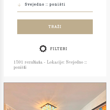
Svejedno :: poništi
TRAŽI
FILTERI
1591 rezultata - Lokacije: Svejedno ::
poništi