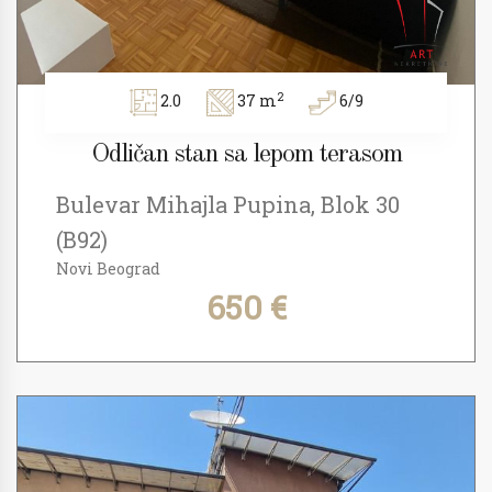
2
2.0
37 m
6/9
Odličan stan sa lepom terasom
Bulevar Mihajla Pupina, Blok 30
(B92)
Novi Beograd
650 €