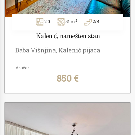
2
2.0
51 m
2/4
Kalenić, namešten stan
Baba Višnjina, Kalenić pijaca
Vračar
850 €