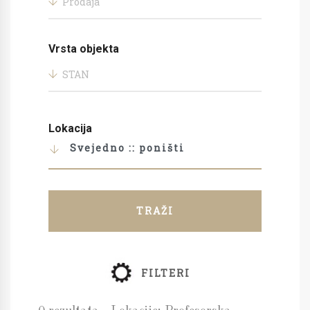
Prodaja
Vrsta objekta
STAN
Lokacija
Svejedno :: poništi
TRAŽI
FILTERI