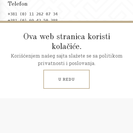
Telefon
+381 (0) 11 262 07 34
+381 (0) 69 42 50 288
Ova web stranica koristi
Adresa
kolačiće.
Dositejeva 9, Trg republike
Korišćenjem našeg sajta slažete se sa politikom
Radno vreme
privatnosti i poslovanja.
Ponedeljak - petak: 09 - 20h
Subota: 09 - 17h
U REDU
ART NEKRETNINE © 2026.