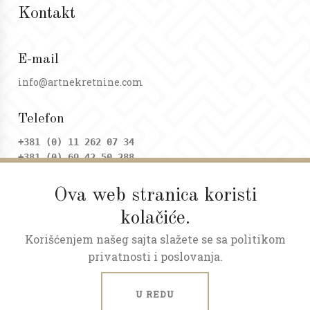
Kontakt
E-mail
info@artnekretnine.com
Telefon
+381 (0) 11 262 07 34
+381 (0) 69 42 50 288
Ova web stranica koristi
Adresa
kolačiće.
Dositejeva 9, Trg republike
Korišćenjem našeg sajta slažete se sa politikom
Radno vreme
privatnosti i poslovanja.
Ponedeljak - petak: 09 - 20h
Subota: 09 - 17h
U REDU