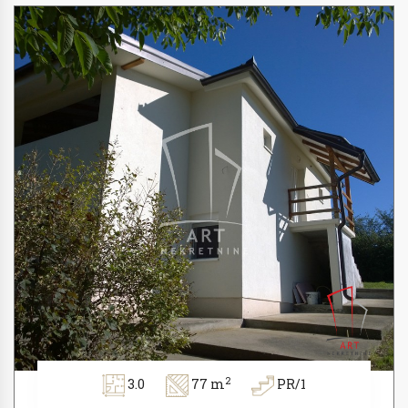
2
3.0
77 m
PR/1