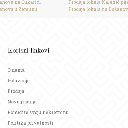
tanova na Čukarici
Prodaja lokala Kalenić pij
tanova u Zemunu
Prodaja lokala na Dušano
Korisni linkovi
O nama
Izdavanje
Prodaja
Novogradnja
Ponudite svoju nekretninu
Politika privatnosti