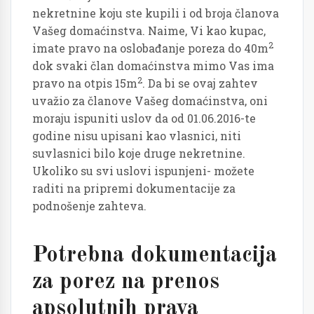
nekretnine koju ste kupili i od broja članova
Vašeg domaćinstva. Naime, Vi kao kupac,
2
imate pravo na oslobađanje poreza do 40m
dok svaki član domaćinstva mimo Vas ima
2
pravo na otpis 15m
. Da bi se ovaj zahtev
uvažio za članove Vašeg domaćinstva, oni
moraju ispuniti uslov da od 01.06.2016-te
godine nisu upisani kao vlasnici, niti
suvlasnici bilo koje druge nekretnine.
Ukoliko su svi uslovi ispunjeni- možete
raditi na pripremi dokumentacije za
podnošenje zahteva.
Potrebna dokumentacija
za porez na prenos
apsolutnih prava