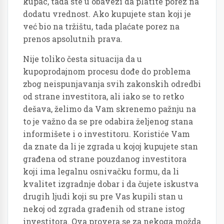
kupac, tada ste u obavezi da platite porez na
dodatu vrednost. Ako kupujete stan koji je
već bio na tržištu, tada plaćate porez na
prenos apsolutnih prava.
Nije toliko česta situacija da u
kupoprodajnom procesu dođe do problema
zbog neispunjavanja svih zakonskih odredbi
od strane investitora, ali iako se to retko
dešava, želimo da Vam skrenemo pažnju na
to je važno da se pre odabira željenog stana
informišete i o investitoru. Koristiće Vam
da znate da li je zgrada u kojoj kupujete stan
građena od strane pouzdanog investitora
koji ima legalnu osnivačku formu, da li
kvalitet izgradnje dobar i da čujete iskustva
drugih ljudi koji su pre Vas kupili stan u
nekoj od zgrada građenih od strane istog
investitora. Ova provera se za nekoga možda