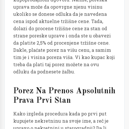
uprava može da opovrgne njenu visinu
ukoliko se donese odluka da je navedena
cena ispod aktuelne tržišne cene. Tada,
dolazi do procene tržišne cene za stan od
strane poreske uprave i onda ste u obavezi
da platite 2,5% od procenjene tržišne cene.
Dakle, plaćate porez na višu cenu, a samim
tim je i visina poreza viša. Vi kao kupac koji
treba da plati taj porez možete na ovu
odluku da podnesete žalbu.
Porez Na Prenos Apsolutnih
Prava Prvi Stan
Kako izgleda procedura kada po prvi put
kupujete nekretninu na svoje ime, a reč je
upravo o nekretnini u starogradnji? Da li