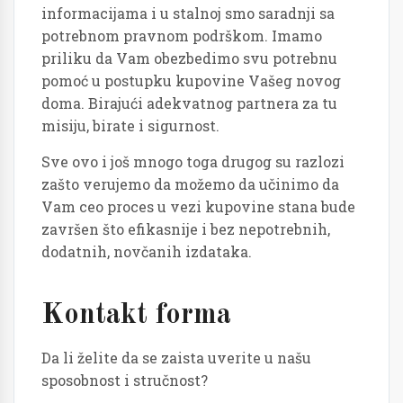
informacijama i u stalnoj smo saradnji sa
potrebnom pravnom podrškom. Imamo
priliku da Vam obezbedimo svu potrebnu
pomoć u postupku kupovine Vašeg novog
doma. Birajući adekvatnog partnera za tu
misiju, birate i sigurnost.
Sve ovo i još mnogo toga drugog su razlozi
zašto verujemo da možemo da učinimo da
Vam ceo proces u vezi kupovine stana bude
završen što efikasnije i bez nepotrebnih,
dodatnih, novčanih izdataka.
Kontakt forma
Da li želite da se zaista uverite u našu
sposobnost i stručnost?