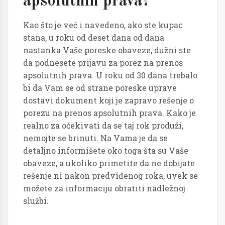
apsolutnih prava?
Kao što je već i navedeno, ako ste kupac
stana, u roku od deset dana od dana
nastanka Vaše poreske obaveze, dužni ste
da podnesete prijavu za porez na prenos
apsolutnih prava. U roku od 30 dana trebalo
bi da Vam se od strane poreske uprave
dostavi dokument koji je zapravo rešenje o
porezu na prenos apsolutnih prava. Kako je
realno za očekivati da se taj rok produži,
nemojte se brinuti. Na Vama je da se
detaljno informišete oko toga šta su Vaše
obaveze, a ukoliko primetite da ne dobijate
rešenje ni nakon predviđenog roka, uvek se
možete za informaciju obratiti nadležnoj
službi.