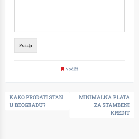
Pošalji
Vodiči
Kretanje
KAKO PRODATI STAN
MINIMALNA PLATA
U BEOGRADU?
ZA STAMBENI
članka
KREDIT