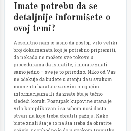
Imate potrebu da se
detaljnije informišete o
ovoj temi?
Apsolutno nam je jasno da postoji vrlo veliki
broj dokumenata koji je potrebno pripremiti,
da nekada ne možete sve tokove u
procedurama da ispratite, i morate znati
samo jedno – sve je to prirodno. Niko od Vas
ne očekuje da budete u stanju da u svakom
momentu baratate sa svim mogućim
informacijama ili da znate šta je tačno
sledeći korak. Postupak kupovine stana je
vrlo komplikovan i sa sobom nosi dosta
stvari na koje treba obratiti pažnju. Kako
biste znali šta je to na šta treba da obratite
pažnju, neophodno je da u svakom trenutku