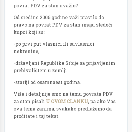
povrat PDV za stan uvažio?
Od sredine 2006.godine važi pravilo da
pravo na povrat PDV za stan imaju sledeći
kupci koji su:
-po prvi put vlasnici ili suvlasnici
nekrenine,
-državljani Republike Srbije sa prijavljenim
prebivalištem u zemlji
-stariji od osamnaest godina.
Više i detaljnije smo na temu povrata PDV
za stan pisali
U OVOM ČLANKU
, pa ako Vas
ova tema zanima, svakako predlažemo da
pročitate i taj tekst.