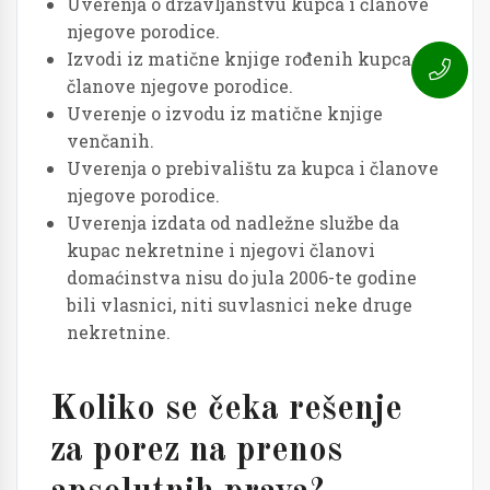
Uverenja o državljanstvu kupca i članove
njegove porodice.
Izvodi iz matične knjige rođenih kupca i
članove njegove porodice.
Uverenje o izvodu iz matične knjige
venčanih.
Uverenja o prebivalištu za kupca i članove
njegove porodice.
Uverenja izdata od nadležne službe da
kupac nekretnine i njegovi članovi
domaćinstva nisu do jula 2006-te godine
bili vlasnici, niti suvlasnici neke druge
nekretnine.
Koliko se čeka rešenje
za porez na prenos