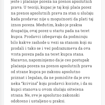
jeste i plaćanje poreza na prenos apsolutnih
prava. U teoriji, kupac je taj koji plaća porez
na prenos apsolutnih prava za stan u slučaju
kada prodavac nije u mogućnosti da plati taj
iznos poreza. Međutim, kako je praksa
drugačija, ovaj porez u startu pada na teret
kupca. Prodavci izbegavaju da podmiruju
bilo kakve rashode u vezi sa stanom koji su
prodali i tako se i već podrazumeva da ova
vrsta poreza pada na teret kupca stana.
Naravno, napominjemo da je ceo postupak
plaćanja poreza na prenos apsolutnih prava
od strane kupca po zakonu apsolutno
priznat i legalan, da ne pomislite da je ovo
neka “krivina” koju prodavci koriste, i da su
kupci stanova u ovom slučaju oštećena
strana. Ne, sve je apsolutno zakonski
odobreno i ustaljeno u praksi.