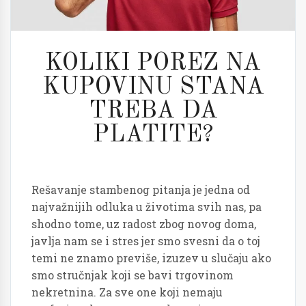
KOLIKI POREZ NA
KUPOVINU STANA
TREBA DA
PLATITE?
Rešavanje stambenog pitanja je jedna od
najvažnijih odluka u životima svih nas, pa
shodno tome, uz radost zbog novog doma,
javlja nam se i stres jer smo svesni da o toj
temi ne znamo previše, izuzev u slučaju ako
smo stručnjak koji se bavi trgovinom
nekretnina. Za sve one koji nemaju