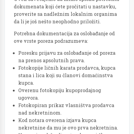
dokumenata koji ćete pročitati u nastavku,
proverite sa nadležnim lokalnim organima
da li je još nešto neophodno priložiti.
Potrebna dokumentacija za oslobađanje od
ove vrste poreza podrazumeva:
Poresku prijavu za oslobađanje od poreza
na prenos apsolutnih prava.
Fotokopije ličnih karata prodavca, kupca
stana i lica koji su članovi domaćinstva
kupca.
Overenu fotokopiju kupoprodajnog
ugovora.
Fotokopiran prikaz vlasništva prodavca
nad nekretninom.
Kod notara overena izjava kupca
nekretnine da mu je ovo prva nekretnina.