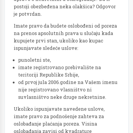
postoji obezbeđena neka olakšica? Odgovor
je potvrdan.
Imate pravo da budete oslobođeni od poreza
na prenos apsolutnih prava u slučaju kada
kupujete prvi stan, ukoliko kao kupac
ispunjavate sledeće uslove:
punoletni ste,
imate registrovano prebivalište na
teritoriji Republike Srbije,
od prvoj jula 2006.godine na Vašem imenu
nije registrovano vlasništvo ni
suvlasništvo neke druge nekretnine.
Ukoliko ispunjavate navedene uslove,
imate pravo za podnošenje zahteva za
oslobađanje plaćanja poreza. Visina
oslobađanja zavisi od kvadrature