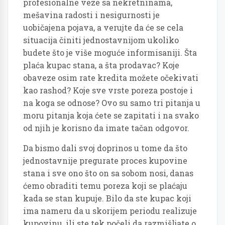
profesionalne veze sa nekretninama,
mešavina radosti i nesigurnosti je
uobičajena pojava, a verujte da će se cela
situacija činiti jednostavnijom ukoliko
budete što je više moguće informisaniji. Šta
plaća kupac stana, a šta prodavac? Koje
obaveze osim rate kredita možete očekivati
kao rashod? Koje sve vrste poreza postoje i
na koga se odnose? Ovo su samo tri pitanja u
moru pitanja koja ćete se zapitati i na svako
od njih je korisno da imate tačan odgovor.
Da bismo dali svoj doprinos u tome da što
jednostavnije pregurate proces kupovine
stana i sve ono što on sa sobom nosi, danas
ćemo obraditi temu poreza koji se plaćaju
kada se stan kupuje. Bilo da ste kupac koji
ima nameru da u skorijem periodu realizuje
kupovinu, ili ste tek počeli da razmišljate o