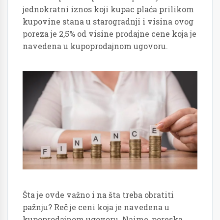
jednokratni iznos koji kupac plaća prilikom
kupovine stana u starogradnji i visina ovog
poreza je 2,5% od visine prodajne cene koja je
navedena u kupoprodajnom ugovoru.
Šta je ovde važno i na šta treba obratiti
pažnju? Reč je ceni koja je navedena u
kupoprodajnom ugovoru. Naime, poreska