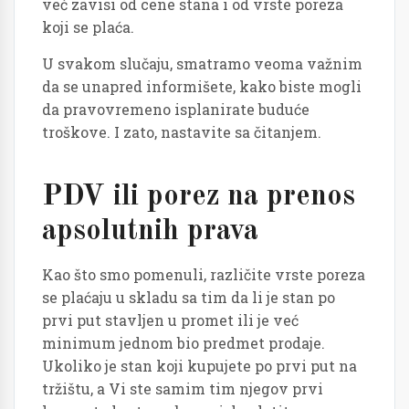
već zavisi od cene stana i od vrste poreza
koji se plaća.
U svakom slučaju, smatramo veoma važnim
da se unapred informišete, kako biste mogli
da pravovremeno isplanirate buduće
troškove. I zato, nastavite sa čitanjem.
PDV ili porez na prenos
apsolutnih prava
Kao što smo pomenuli, različite vrste poreza
se plaćaju u skladu sa tim da li je stan po
prvi put stavljen u promet ili je već
minimum jednom bio predmet prodaje.
Ukoliko je stan koji kupujete po prvi put na
tržištu, a Vi ste samim tim njegov prvi