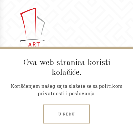
Ova web stranica koristi
kolačiće.
Broj u registru: 339
Korišćenjem našeg sajta slažete se sa politikom
privatnosti i poslovanja.
U REDU
Korisni linkovi