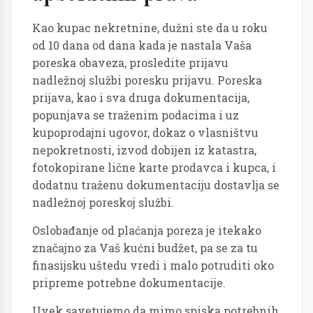
Kao kupac nekretnine, dužni ste da u roku
od 10 dana od dana kada je nastala Vaša
poreska obaveza, prosledite prijavu
nadležnoj službi poresku prijavu. Poreska
prijava, kao i sva druga dokumentacija,
popunjava se traženim podacima i uz
kupoprodajni ugovor, dokaz o vlasništvu
nepokretnosti, izvod dobijen iz katastra,
fotokopirane lične karte prodavca i kupca, i
dodatnu traženu dokumentaciju dostavlja se
nadležnoj poreskoj službi.
Oslobađanje od plaćanja poreza je itekako
značajno za Vaš kućni budžet, pa se za tu
finasijsku uštedu vredi i malo potruditi oko
pripreme potrebne dokumentacije.
Uvek savetujemo da mimo spiska potrebnih