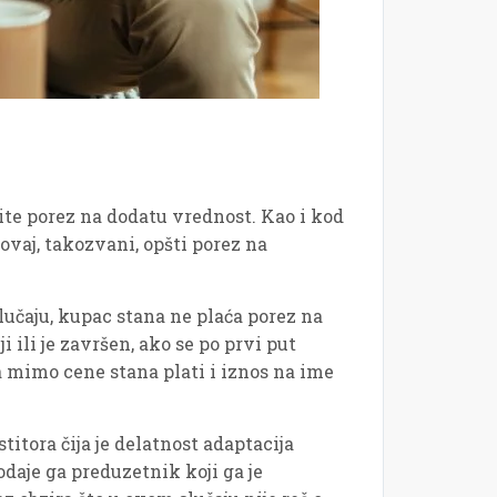
ite porez na dodatu vrednost. Kao i kod
ovaj, takozvani, opšti porez na
lučaju, kupac stana ne plaća porez na
 ili je završen, ako se po prvi put
da mimo cene stana plati i iznos na ime
titora čija je delatnost adaptacija
odaje ga preduzetnik koji ga je