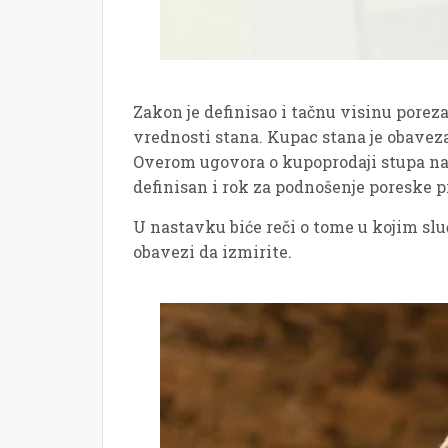
Zakon je definisao i tačnu visinu porez
vrednosti stana. Kupac stana je obavez
Overom ugovora o kupoprodaji stupa na
definisan i rok za podnošenje poreske pr
U nastavku biće reči o tome u kojim slu
obavezi da izmirite.