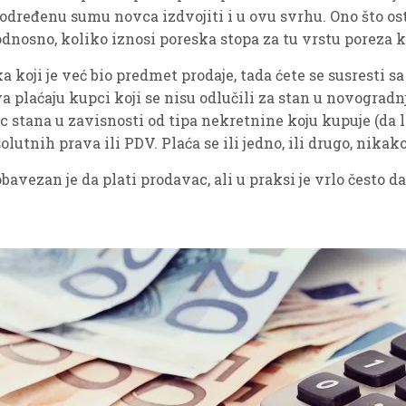
 određenu sumu novca izdvojiti i u ovu svrhu. Ono što ost
 odnosno, koliko iznosi poreska stopa za tu vrstu poreza k
a koji je već bio predmet prodaje, tada ćete se susresti
a plaćaju kupci koji se nisu odlučili za stan u novogradn
c stana u zavisnosti od tipa nekretnine koju kupuje (da li
lutnih prava ili PDV. Plaća se ili jedno, ili drugo, nikak
bavezan je da plati prodavac, ali u praksi je vrlo često da