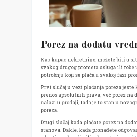
Porez na dodatu vredn
Kao kupac nekretnine, možete biti u sit
svakog drugog prometa usluga ili robe u 
potrošnju koji se plaća u svakoj fazi pr
Prvi slučaj u vezi plaćanja poreza jeste
prenos apsolutnih prava, već porez na do
nalazi u prodaji, tada je to stan u nov
poreza.
Drugi slučaj kada plaćate porez na dodat
stanova. Dakle, kada pronađete odgovaraj