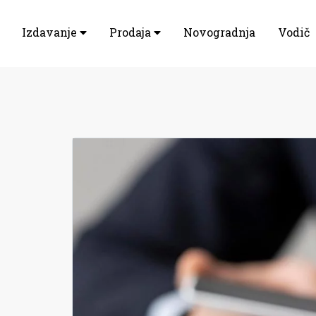
Izdavanje
Prodaja
Novogradnja
Vodič