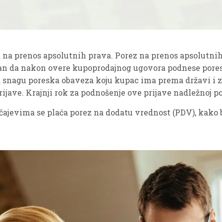
a na prenos apsolutnih prava. Porez na prenos apsolutnih
an da nakon overe kupoprodajnog ugovora podnese poresk
 snagu poreska obaveza koju kupac ima prema državi i z
ijave. Krajnji rok za podnošenje ove prijave nadležnoj po
čajevima se plaća porez na dodatu vrednost (PDV), kako b