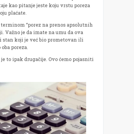
aje kao pitanje jeste koju vrstu poreza
oju plaćate.
 sa terminom “porez na prenos apsolutnih
ji. Važno je da imate na umu da ova
 stan koji je već bio prometovan ili
o oba poreza.
 je to ipak drugačije. Ovo ćemo pojasniti