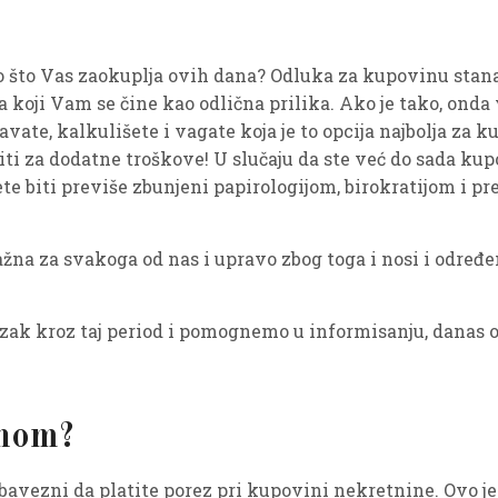
o što Vas zaokuplja ovih dana? Odluka za kupovinu stana
va koji Vam se čine kao odlična prilika. Ako je tako, ond
navate, kalkulišete i vagate koja je to opcija najbolja za ku
ti za dodatne troškove! U slučaju da ste već do sada ku
ete biti previše zbunjeni papirologijom, birokratijom i p
žna za svakoga od nas i upravo zbog toga i nosi i određenu
azak kroz taj period i pomognemo u informisanju, danas
onom?
bavezni da platite porez pri kupovini nekretnine. Ovo j