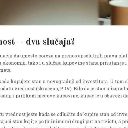
ost – dva slučaja?
uaciji da umesto poreza na prenos apsolutnih prava plat
ekonomiji, tako i u slučaju kupovine stana prisutan je i 
ometa.
 kada kupujete stan u novogradnji od investitora. U tom s
datu vrednost (skraćeno, PDV). Bilo da je stan u izgradnji
ogradnji i prilikom njegove kupovine, kupac je u obavezi 
u vrednost jeste kada se odlučite da kupite stan od inves
ući stan koji je po (minimum) drugi put na tržištu, a pr