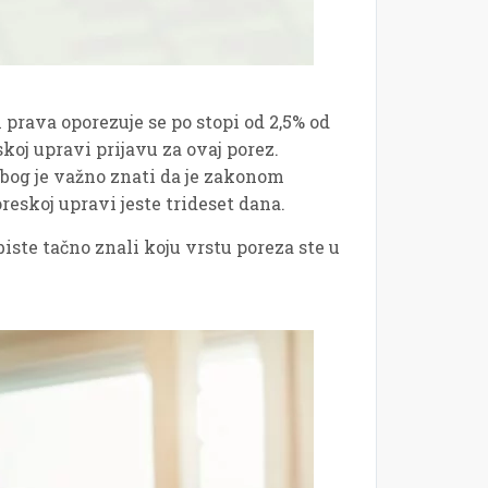
 prava oporezuje se po stopi od 2,5% od
oj upravi prijavu za ovaj porez.
bog je važno znati da je zakonom
reskoj upravi jeste trideset dana.
iste tačno znali koju vrstu poreza ste u