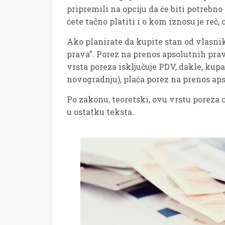
pripremili na opciju da će biti potrebno
ćete tačno platiti i o kom iznosu je reč,
Ako planirate da kupite stan od vlasnik
prava”. Porez na prenos apsolutnih prav
vrsta poreza isključuje PDV, dakle, kupa
novogradnju), plaća porez na prenos apso
Po zakonu, teoretski, ovu vrstu poreza o
u ostatku teksta.