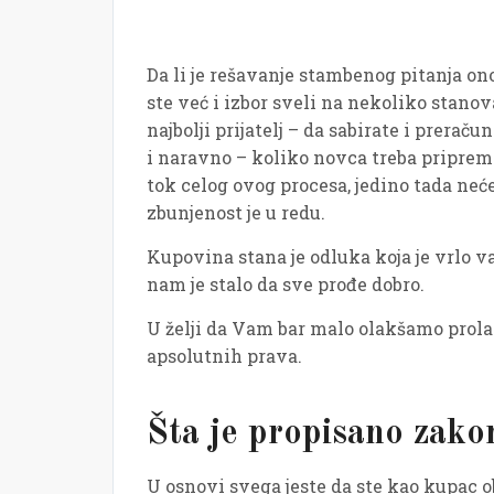
Da li je rešavanje stambenog pitanja on
ste već i izbor sveli na nekoliko stano
najbolji prijatelj – da sabirate i preraču
i naravno – koliko novca treba pripremi
tok celog ovog procesa, jedino tada neć
zbunjenost je u redu.
Kupovina stana je odluka koja je vrlo va
nam je stalo da sve prođe dobro.
U želji da Vam bar malo olakšamo prol
apsolutnih prava.
Šta je propisano zak
U osnovi svega jeste da ste kao kupac o