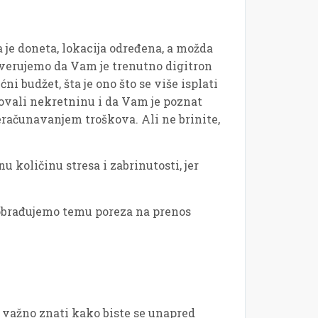
 je doneta, lokacija određena, a možda
a verujemo da Vam je trenutno digitron
ćni budžet, šta je ono što se više isplati
povali nekretninu i da Vam je poznat
reračunavanjem troškova. Ali ne brinite,
 količinu stresa i zabrinutosti, jer
 obrađujemo temu poreza na prenos
e važno znati kako biste se unapred